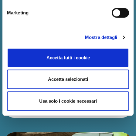
Cura dei pavimenti
Marketing
Senza polvere: i nostri pratici
aspirapolvere con o senza sacchetto
non lasciano spazio alla polvere.
Mostra dettagli
Scegliete voi se preferire un
apparecchio con filo o a batteria.
Accetta tutti i cookie
Perfetti per tutti i tipi di pavimento,
mobili o tappeti. Aspirare la polvere
non mai stato così divertente!
Accetta selezionati
Usa solo i cookie necessari