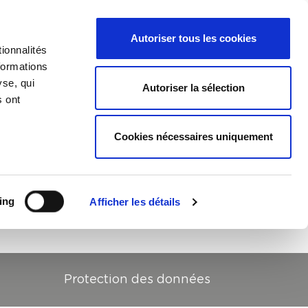
léchargements
NL
FR
Autoriser tous les cookies
Menu des langues
Recherche
ionnalités
formations
yse, qui
Autoriser la sélection
s ont
Cookies nécessaires uniquement
ing
Afficher les détails
Protection des données