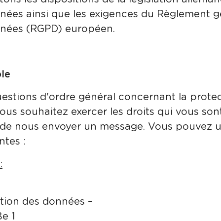
nées ainsi que les exigences du Règlement gé
nnées (RGPD) européen.
ble
uestions d'ordre général concernant la prot
ous souhaitez exercer les droits qui vous son
t de nous envoyer un message. Vous pouvez uti
tes :
:
ction des données –
e 1