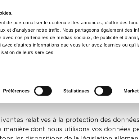
Produits
Service
Té
okies.
t de personnaliser le contenu et les annonces, d'offrir des fonct
ux et d'analyser notre trafic. Nous partageons également des in
site avec nos partenaires de médias sociaux, de publicité et d'anal
 avec d'autres informations que vous leur avez fournies ou qu'il
lisation de leurs services.
ue de confidenti
tion des clients
Préférences
Statistiques
Market
ivantes relatives à la protection des donnée
la manière dont nous utilisons vos données pe
ons les dispositions de la législation allema