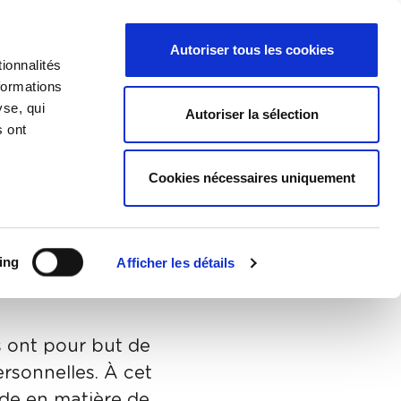
léchargements
NL
FR
Autoriser tous les cookies
Menu des langues
Recherche
ionnalités
formations
yse, qui
Autoriser la sélection
s ont
alité à
Cookies nécessaires uniquement
ing
Afficher les détails
s ont pour but de
rsonnelles. À cet
nde en matière de