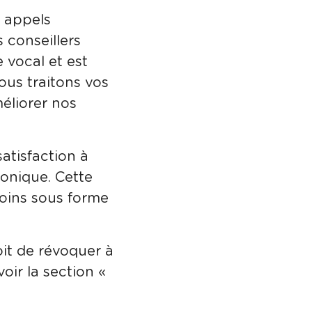
s appels
 conseillers
 vocal et est
us traitons vos
éliorer nos
satisfaction à
honique. Cette
soins sous forme
roit de révoquer à
ir la section «