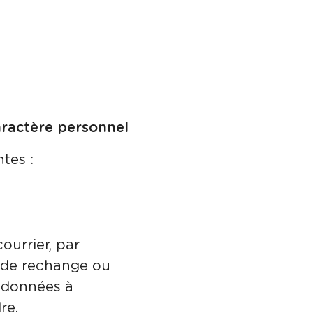
aractère personnel
tes :
ourrier, par
e de rechange ou
s données à
re.