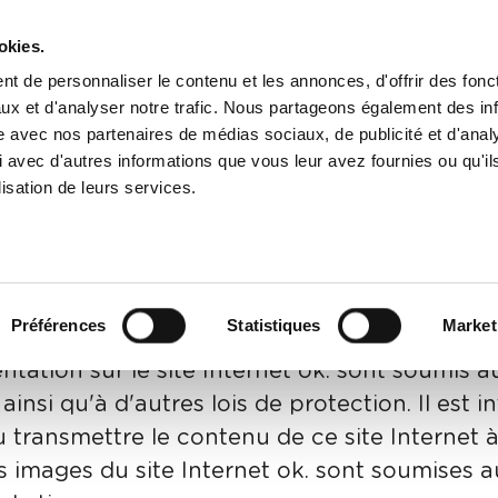
Produits
Service
Té
okies.
t de personnaliser le contenu et les annonces, d'offrir des fonct
ux et d'analyser notre trafic. Nous partageons également des in
site avec nos partenaires de médias sociaux, de publicité et d'anal
 avec d'autres informations que vous leur avez fournies ou qu'il
lisation de leurs services.
ns légales
Préférences
Statistiques
Market
s. Les textes, images, graphiques, sons, anima
entation sur le site Internet ok. sont soumis a
insi qu'à d'autres lois de protection. Il est in
ou transmettre le contenu de ce site Internet 
 images du site Internet ok. sont soumises a