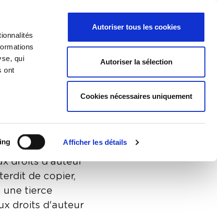
léchargements
NL
FR
Autoriser tous les cookies
Menu des langues
Recherche
ionnalités
formations
yse, qui
Autoriser la sélection
s ont
Cookies nécessaires uniquement
ing
Afficher les détails
tions et vidéos
ux droits d'auteur
terdit de copier,
à une tierce
ux droits d'auteur