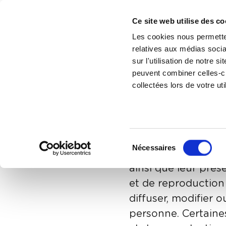
Ce site web utilise des co
Les cookies nous permetten
relatives aux médias socia
sur l'utilisation de notre 
peuvent combiner celles-ci
collectées lors de votre uti
Mentio
© Copyright
Sélection
Nécessaires
Tous droits réservé
du
consentement
ainsi que leur prés
et de reproduction a
diffuser, modifier 
personne. Certaines