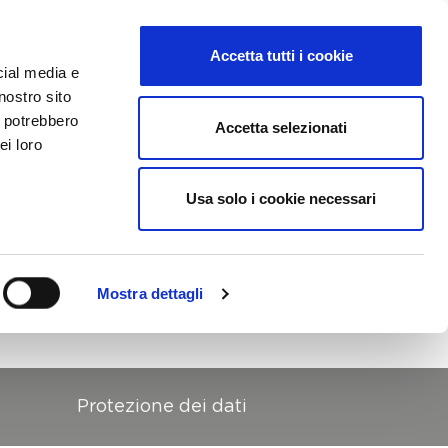
a
Download
CH
FR
IT
Accetta tutti i cookie
Menu Lingua
Ricerca
cial media e
nostro sito
i potrebbero
Accetta selezionati
ei loro
Usa solo i cookie necessari
Mostra dettagli
Protezione dei dati