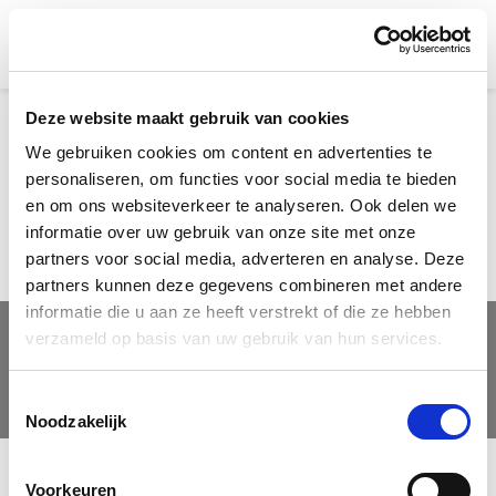
Zoek
op
Deze website maakt gebruik van cookies
We gebruiken cookies om content en advertenties te
personaliseren, om functies voor social media te bieden
en om ons websiteverkeer te analyseren. Ook delen we
Zoeken op
informatie over uw gebruik van onze site met onze
partners voor social media, adverteren en analyse. Deze
partners kunnen deze gegevens combineren met andere
informatie die u aan ze heeft verstrekt of die ze hebben
verzameld op basis van uw gebruik van hun services.
Service
Downloads
Duurzaamheid
Impressum
Gegevensbescherming
Toestemmingsselectie
Noodzakelijk
Voorkeuren